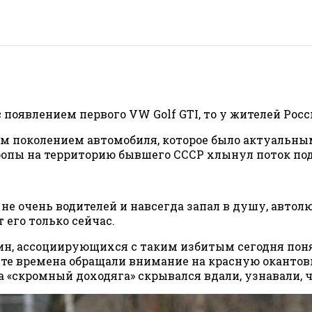
 появлением первого VW Golf GTI, то у жителей Росс
м поколением автомобиля, которое было актуальным 
Европы на территорию бывшего СССР хлынул поток 
не очень водителей и навсегда запал в душу, автолю
 его только сейчас.
ин, ассоциирующихся с таким избитым сегодня поня
в те времена обращали внимание на красную окантов
 «скромный доходяга» скрывался вдали, узнавали, чт