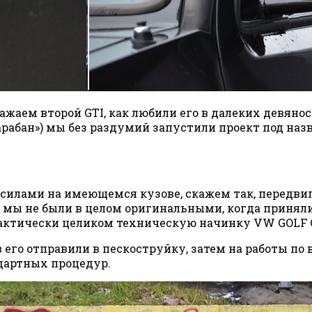
жаем второй GTI, как любили его в далеких девянос
барабан») мы без раздумий запустили проект под наз
 силами на имеющемся кузове, скажем так, передв
а, мы не были в целом оригинальными, когда принял
рактически целиком техническую начинку VW GOLF 
в его отправили в пескоструйку, затем на работы по
ндартных процедур.