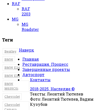
RAF
RAF
2203
MG
MG
Roadster
Теги
Наверх
Bentley
Главная
BMW
Реставрация. Процесс
BMW E24
Завершенные проекты
Автоспорт
BMW E34
Контакты
BMW
M635CSi
2018-2025. Наследие ©
Тексты: Леонтий Тютелев
Chevrolet
Фото: Леонтий Тютелев, Вадим
Кузубов
Chevrolet
Camaro