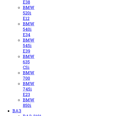
E38
BMW
520i
E12
BMW
540i
E34
BMW
545i
E39
BMW
635
CSi
BMW
700
BMW
745i
E23
BMW
850i
ВАЗ