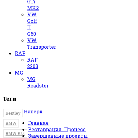
GTi
MK2
VW
Golf
II
G60
VW
Transporter
RAF
RAF
2203
MG
MG
Roadster
Теги
Наверх
Bentley
Главная
BMW
Реставрация. Процесс
BMW E24
Завершенные проекты