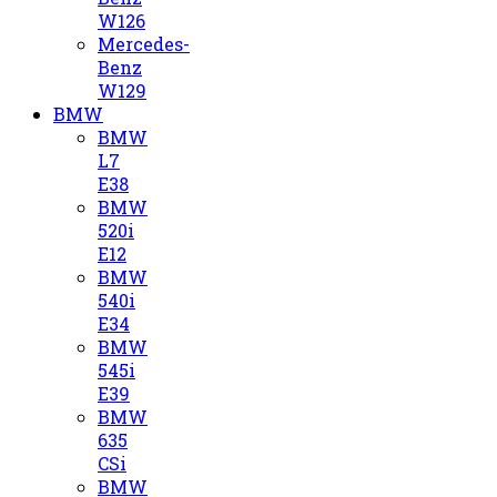
W126
Mercedes-
Benz
W129
BMW
BMW
L7
E38
BMW
520i
E12
BMW
540i
E34
BMW
545i
E39
BMW
635
CSi
BMW