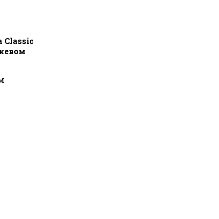
 Classic
нжевом
м