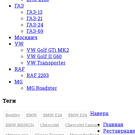
ГАЗ
ГАЗ-13
ГАЗ-21
ГАЗ-24
ГАЗ-69
Москвич
VW
VW Golf GTi MK2
VW Golf II G60
VW Transporter
RAF
RAF 2203
MG
MG Roadster
Теги
Наверх
Bentley
BMW
BMW E24
BMW E34
Главная
BMW M635CSi
Chevrolet
Chevrolet Camaro
Реставрация
chinese eye
Classic Touring
MercedesBenz