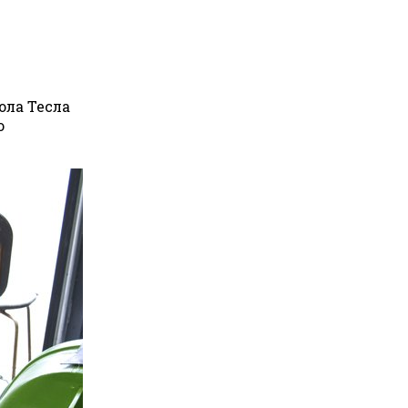
ола Тесла
о