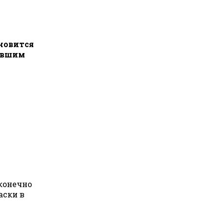
новится
бывшим
конечно
аски в