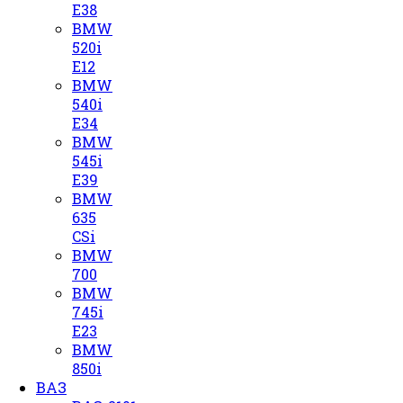
E38
BMW
520i
E12
BMW
540i
E34
BMW
545i
E39
BMW
635
CSi
BMW
700
BMW
745i
E23
BMW
850i
ВАЗ