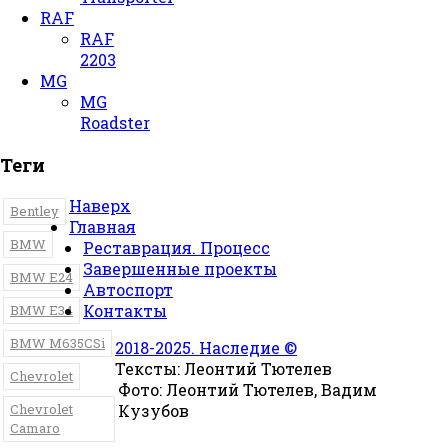
RAF
RAF
2203
MG
MG
Roadster
Теги
Наверх
Bentley
Главная
BMW
Реставрация. Процесс
Завершенные проекты
BMW E24
Автоспорт
Контакты
BMW E34
BMW M635CSi
2018-2025. Наследие ©
Тексты: Леонтий Тютелев
Chevrolet
Фото: Леонтий Тютелев, Вадим
Chevrolet
Кузубов
Camaro