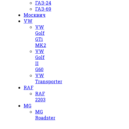
ГАЗ-24
ГАЗ-69
Москвич
VW
VW
Golf
GTi
MK2
VW
Golf
II
G60
VW
Transporter
RAF
RAF
2203
MG
MG
Roadster