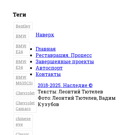
Теги
Bentley
Наверх
BMW
BMW
Главная
E24
Реставрация. Процесс
Завершенные проекты
BMW
E34
Автоспорт
Контакты
BMW
M635CSi
2018-2025. Наследие ©
Тексты: Леонтий Тютелев
Chevrolet
Фото: Леонтий Тютелев, Вадим
Chevrolet
Кузубов
Camaro
chinese
eye
Classic