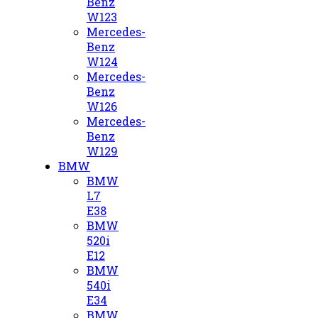
Benz
W123
Mercedes-
Benz
W124
Mercedes-
Benz
W126
Mercedes-
Benz
W129
BMW
BMW
L7
E38
BMW
520i
E12
BMW
540i
E34
BMW