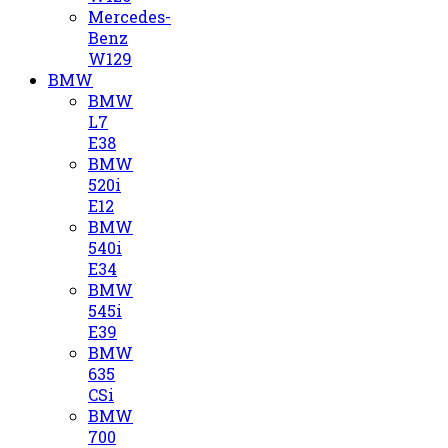
Mercedes-
Benz
W129
BMW
BMW
L7
E38
BMW
520i
E12
BMW
540i
E34
BMW
545i
E39
BMW
635
CSi
BMW
700