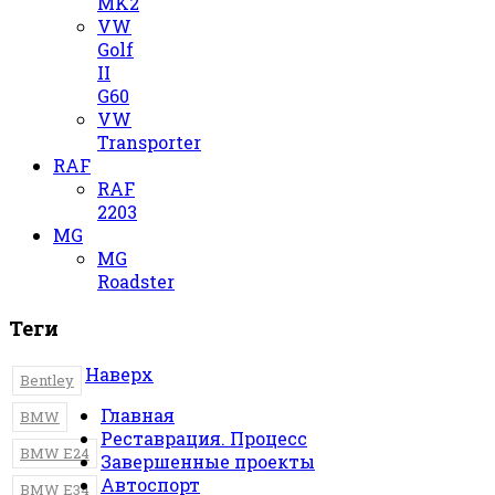
MK2
VW
Golf
II
G60
VW
Transporter
RAF
RAF
2203
MG
MG
Roadster
Теги
Наверх
Bentley
Главная
BMW
Реставрация. Процесс
BMW E24
Завершенные проекты
Автоспорт
BMW E34