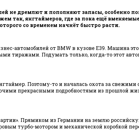
ей не дремлют и пополняют запасы, особенно п
ем так, янгтаймеров, где за пока ещё вменяемы
торого со временем начнёт быстро расти.
знес-автомобилей от BMW в кузове E39. Машина это
ыми тиражами. Подумать только, когда-то этот авт
 янгтаймер. Поэтому-то и началась охота за свежими
прочими прекрасными подробностями из прошлой жи
«партии». Прямиком из Германии на землю российск
ровым турбо-мотором и механической коробкой пере