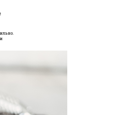
!
вильно.
 и