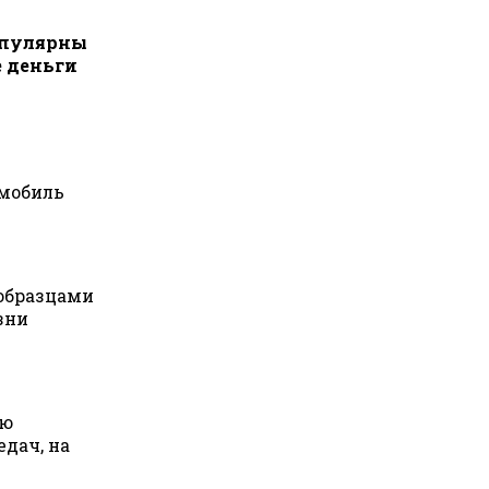
опулярны
е деньги
омобиль
 образцами
зни
ую
дач, на