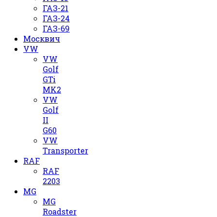
ГАЗ-21
ГАЗ-24
ГАЗ-69
Москвич
VW
VW
Golf
GTi
MK2
VW
Golf
II
G60
VW
Transporter
RAF
RAF
2203
MG
MG
Roadster