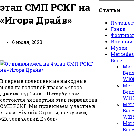
этап СМП РСКГ на
Статьи
«Игора Драйв»
Путешес
Гонки
Фестива
Истории
6 июля, 2023
Музеи
Mercedes
Benz
Merc
Ben
W10
В первые полноценные выходные
Merc
июля на гоночной трассе «Игора
Ben
Драйв» под Санкт-Петербургом
W11
состоится четвёртый этап первенства
Merc
СМП РСКГ. Мы принимаем участие в
Ben
классе Historic Cup или, по-русски,
W11
«Исторический Кубок».
Merc
Ben