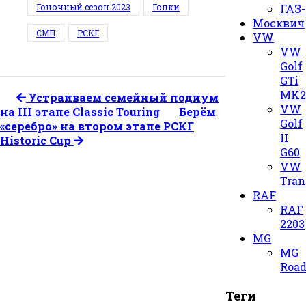
ГАЗ-
Гоночный сезон 2023
Гонки
Москвич
СМП
РСКГ
VW
VW
Golf
GTi
MK
Устраиваем семейный подиум
VW
на III этапе Classic Touring
Берём
Golf
«серебро» на втором этапе РСКГ
II
Historic Cup
G60
VW
Tran
RAF
RAF
2203
MG
MG
Road
Теги