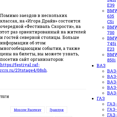
E39
BM
Помимо заездов в нескольких
635
классах, на «Игора Драйв» состоится
CSi
очередной «Фестиваль Скорости», на
BM
этот раз ориентированный на жителей
700
и гостей северной столицы. Больше
BM
информации об этом
745i
многообещающим событии, а также
E23
цены на билеты, вы можете узнать,
BM
посетив сайт организаторов:
850i
https://festival.raf-
ВАЗ
rcrs.ru/23tstage4/08sh
.
ВАЗ-
ВАЗ-
ВАЗ-
ВАЗ-
ВАЗ-
ТЕГИ
ГАЗ
ГАЗ-
ГАЗ-
Moscow Raceway
Гранпри
ГАЗ-