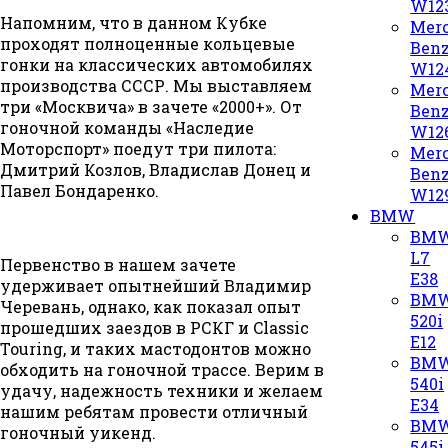
W12
Напомним, что в данном Кубке
Merc
проходят полноценные кольцевые
Ben
гонки на классических автомобилях
W12
производства СССР. Мы выставляем
Merc
три «Москвича» в зачете «2000+». От
Ben
гоночной команды «Наследие
W12
Моторспорт» поедут три пилота:
Merc
Дмитрий Козлов, Владислав Донец и
Ben
Павел Бондаренко.
W12
BMW
BM
L7
Первенство в нашем зачете
E38
удерживает опытнейший Владимир
BM
Черевань, однако, как показал опыт
520i
прошедших заездов в РСКГ и Classic
E12
Touring, и таких мастодонтов можно
BM
обходить на гоночной трассе. Верим в
540i
удачу, надежность техники и желаем
E34
нашим ребятам провести отличный
BM
гоночный уикенд.
545i