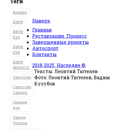
Теги
Bentley
Наверх
BMW
Главная
BMW
Реставрация. Процесс
E24
Завершенные проекты
BMW
Автоспорт
E34
Контакты
BMW
2018-2025. Наследие ©
M635CSi
Тексты: Леонтий Тютелев
Фото: Леонтий Тютелев, Вадим
Chevrolet
Кузубов
Chevrolet
Camaro
chinese
eye
Classic
Touring