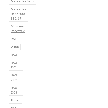
MercedesBenz
Mercedes
Benz 280
SEL 45
Moscow
Raceway
RAF
W108
ВАЗ
ВАЗ
2101
ВАЗ
2102
ВАЗ
2103
Волга