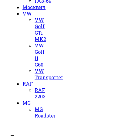
ГАЗ-69
Москвич
VW
VW
Golf
GTi
MK2
VW
Golf
II
G60
VW
Transporter
RAF
RAF
2203
MG
MG
Roadster